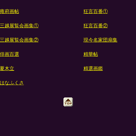
雍府画帖
狂言百番①
三越展覧会画集①
狂言百番②
三越展覧会画集②
現今名家団扇集
俳画百選
精華帖
夏木立
精選画鑑
はなふくさ