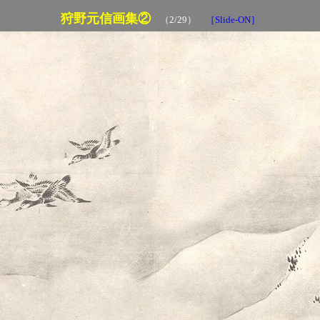
狩野元信画集②
（2/29）
［Slide-ON］